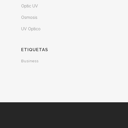
Optic UV
Osmosis
UV Optico
ETIQUETAS
Business