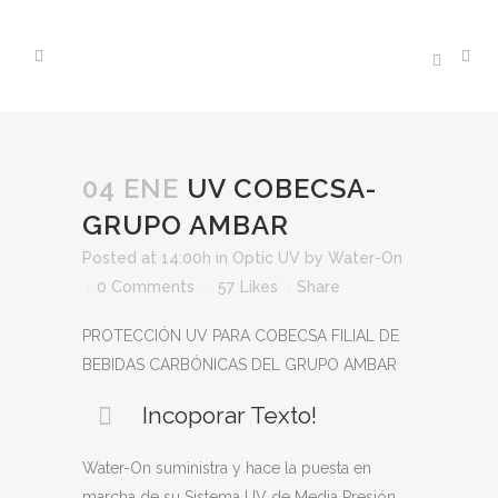
04 ENE
UV COBECSA-
GRUPO AMBAR
Posted at 14:00h
in
Optic UV
by
Water-On
0 Comments
57
Likes
Share
PROTECCIÓN UV PARA COBECSA FILIAL DE
BEBIDAS CARBÓNICAS DEL GRUPO AMBAR
Incoporar Texto!
Water-On suministra y hace la puesta en
marcha de su Sistema UV de Media Presión